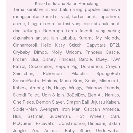
Karakter Istana Balon Pemalang
Tema karakter istana balon yang populer biasanya
menggunakan karakter viral, kartun anak, superhero,
anime, hingga tema fantasi yang disukai anak-anak
dan keluarga. Beberapa tema favorit yang sering
digunakan antara lain Labubu, Kuromi, My Melody,
Cinnamoroll, Hello Kitty, Stitch, Capybara, BT21,
Crybaby, Dimoo, Molly, Unicorn, Princess Castle,
Frozen, Elsa, Disney Princess, Barbie, Bluey, PAW
Patrol, Cocomelon, Peppa Pig, Doraemon, Crayon
Shin-chan, Pokémon, Pikachu, SpongeBob
SquarePants, Minions, Mario Bros, Sonic, Minecraft,
Roblox, Among Us, Huggy Wuggy, Rainbow Friends,
Skibidi Toilet, Upin & Ipin, BoBoiBoy, Ejen Ali, Naruto,
One Piece, Demon Slayer, Dragon Ball, Jujutsu Kaisen,
Spider-Man, Avengers, Iron Man, Captain America,
Hulk, Batman, Superman, Hot Wheels, Cars
McQueen, Excavator Construction, Dinosaur, Safari
Jungle, Zoo Animals, Baby Shark, Underwater