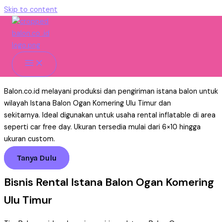
Skip to content
Istana Balon Ogan Komering
Ulu Timur Untuk Usaha Rental
Home
»
Istana Balon
»
Pengiriman
»
Istana Balon Ogan
Komering Ulu Timur
Balon.co.id melayani produksi dan pengiriman istana balon untuk
wilayah Istana Balon Ogan Komering Ulu Timur dan
sekitarnya. Ideal digunakan untuk usaha rental inflatable di area
seperti car free day. Ukuran tersedia mulai dari 6×10 hingga
ukuran custom.
Tanya Dulu
Bisnis Rental Istana Balon Ogan Komering
Ulu Timur