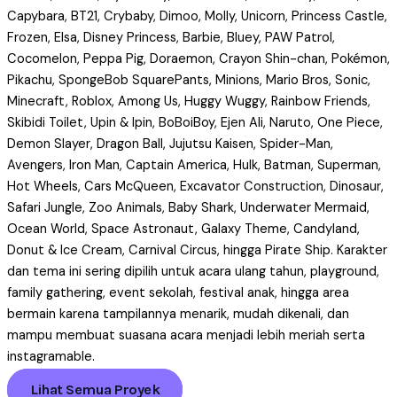
Capybara, BT21, Crybaby, Dimoo, Molly, Unicorn, Princess Castle,
Frozen, Elsa, Disney Princess, Barbie, Bluey, PAW Patrol,
Cocomelon, Peppa Pig, Doraemon, Crayon Shin-chan, Pokémon,
Pikachu, SpongeBob SquarePants, Minions, Mario Bros, Sonic,
Minecraft, Roblox, Among Us, Huggy Wuggy, Rainbow Friends,
Skibidi Toilet, Upin & Ipin, BoBoiBoy, Ejen Ali, Naruto, One Piece,
Demon Slayer, Dragon Ball, Jujutsu Kaisen, Spider-Man,
Avengers, Iron Man, Captain America, Hulk, Batman, Superman,
Hot Wheels, Cars McQueen, Excavator Construction, Dinosaur,
Safari Jungle, Zoo Animals, Baby Shark, Underwater Mermaid,
Ocean World, Space Astronaut, Galaxy Theme, Candyland,
Donut & Ice Cream, Carnival Circus, hingga Pirate Ship. Karakter
dan tema ini sering dipilih untuk acara ulang tahun, playground,
family gathering, event sekolah, festival anak, hingga area
bermain karena tampilannya menarik, mudah dikenali, dan
mampu membuat suasana acara menjadi lebih meriah serta
instagramable.
Lihat Semua Proyek