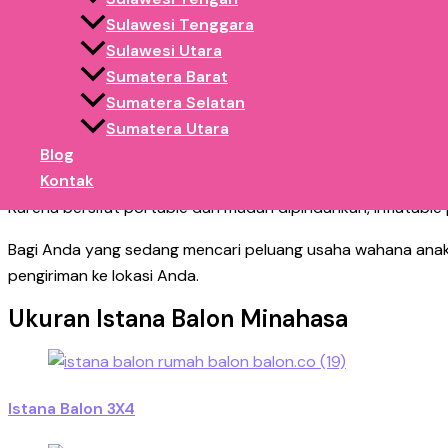
Istana balon sangat cocok digunakan di berbagai lokasi kera
Sulawesi Tenggara
Sulawesi Utara
Car free day
Sumatera Barat
Alun-alun kota
Sumatera Selatan
event hiburan malam
Sumatera Utara
family gathering
Blog
Festival UMKM
Kontak
Karena bersifat portable dan mudah dipindahkan, inflatable 
Bagi Anda yang sedang mencari peluang usaha wahana anak, 
pengiriman ke lokasi Anda.
Ukuran Istana Balon Minahasa
Istana Balon 3X4