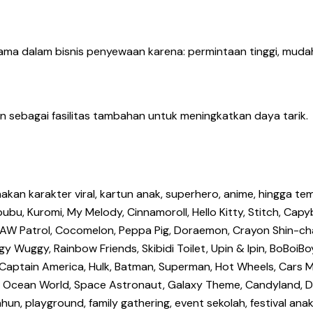
ma dalam bisnis penyewaan karena: permintaan tinggi, mudah
 sebagai fasilitas tambahan untuk meningkatkan daya tarik.
an karakter viral, kartun anak, superhero, anime, hingga tem
bu, Kuromi, My Melody, Cinnamoroll, Hello Kitty, Stitch, Capyb
uey, PAW Patrol, Cocomelon, Peppa Pig, Doraemon, Crayon Shin
y Wuggy, Rainbow Friends, Skibidi Toilet, Upin & Ipin, BoBoiBoy
n, Captain America, Hulk, Batman, Superman, Hot Wheels, Cars
, Ocean World, Space Astronaut, Galaxy Theme, Candyland, Don
tahun, playground, family gathering, event sekolah, festival a