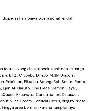
 dioperasikan, biaya operasional rendah.
a fantasi yang disukai anak-anak dan keluarga.
ara, BT21, Crybaby, Dimoo, Molly, Unicorn,
-chan, Pokémon, Pikachu, SpongeBob SquarePants,
, Ejen Ali, Naruto, One Piece, Demon Slayer,
 McQueen, Excavator Construction, Dinosaur,
ut & Ice Cream, Carnival Circus, hingga Pirate
nak, hingga area bermain karena tampilannya