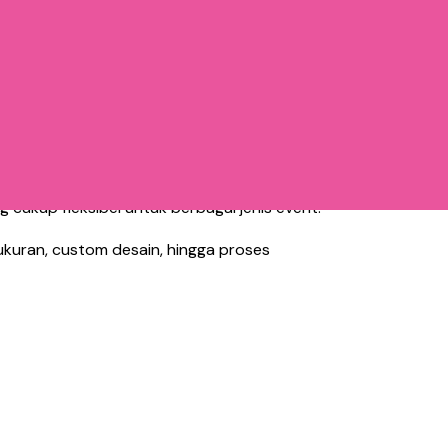
 cukup fleksibel untuk berbagai jenis event.
ukuran, custom desain, hingga proses