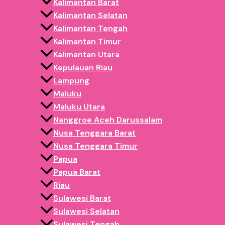
agar produk dapat tiba dengan aman dan tepat waktu.
Kalimantan Barat
Kalimantan Selatan
Pesan Istana Balon Minahasa Sesuai K
Kalimantan Tengah
Kalimantan Timur
Selain ukuran standar, pelanggan juga dapat melakukan cus
Kalimantan Utara
lebih mencolok agar mudah menarik perhatian pengunjung di 
Kepulauan Riau
Lampung
Custom dapat meliputi:
Maluku
Maluku Utara
Ukuran istana balon
Nanggroe Aceh Darussalam
Kombinasi warna
Nusa Tenggara Barat
Model obstacle
Nusa Tenggara Timur
Branding usaha
Papua
Area obstacle
Papua Barat
Dengan desain yang menarik, usaha rental inflatable memil
Riau
Sulawesi Barat
Cocok untuk Berbagai Event & Kerama
Sulawesi Selatan
Sulawesi Tengah