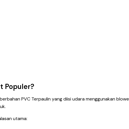
at Populer?
n berbahan PVC Terpaulin yang diisi udara menggunakan blow
uk.
alasan utama: