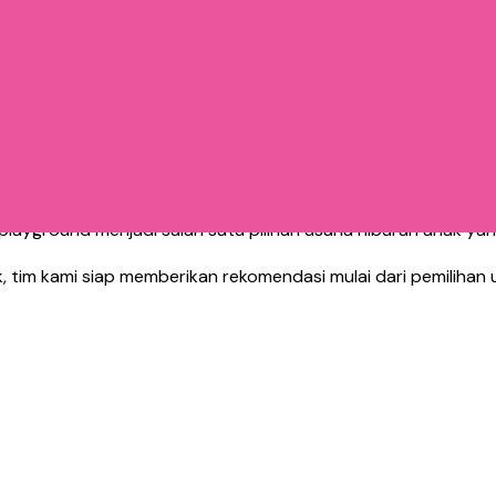
maian seperti:
playground menjadi salah satu pilihan usaha hiburan anak yang
tim kami siap memberikan rekomendasi mulai dari pemilihan 