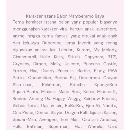
Karakter Istana Balon Mamberamo Raya
Tema karakter istana balon yang populer biasanya
menggunakan karakter viral, kartun anak, superhero,
anime, hingga tema fantasi yang disukai anak-anak
dan keluarga. Beberapa tema favorit yang sering
digunakan antara lain Labubu, Kuromi, My Melody,
Cinnamoroll, Hello Kitty, Stitch, Capybara, BT21,
Crybaby, Dimoo, Molly, Unicorn, Princess Castle,
Frozen, Elsa, Disney Princess, Barbie, Bluey, PAW
Patrol, Cocomelon, Peppa Pig, Doraemon, Crayon
Shin-chan, Pokémon, Pikachu, SpongeBob
SquarePants, Minions, Mario Bros, Sonic, Minecraft,
Roblox, Among Us, Huggy Wuggy, Rainbow Friends,
Skibidi Toilet, Upin & Ipin, BoBoiBoy, Ejen Ali, Naruto,
One Piece, Demon Slayer, Dragon Ball, Jujutsu Kaisen,
Spider-Man, Avengers, Iron Man, Captain America,
Hulk, Batman, Superman, Hot Wheels, Cars