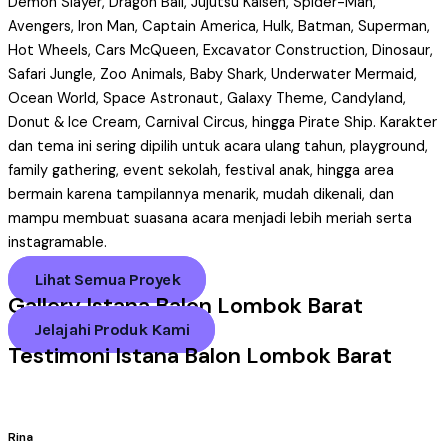
Demon Slayer, Dragon Ball, Jujutsu Kaisen, Spider-Man,
Avengers, Iron Man, Captain America, Hulk, Batman, Superman,
Hot Wheels, Cars McQueen, Excavator Construction, Dinosaur,
Safari Jungle, Zoo Animals, Baby Shark, Underwater Mermaid,
Ocean World, Space Astronaut, Galaxy Theme, Candyland,
Donut & Ice Cream, Carnival Circus, hingga Pirate Ship. Karakter
dan tema ini sering dipilih untuk acara ulang tahun, playground,
family gathering, event sekolah, festival anak, hingga area
bermain karena tampilannya menarik, mudah dikenali, dan
mampu membuat suasana acara menjadi lebih meriah serta
instagramable.
Lihat Semua Proyek
Gallery Istana Balon Lombok Barat
Jelajahi Produk Kami
Testimoni Istana Balon Lombok Barat
Rina