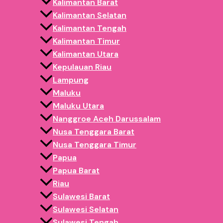
pengiriman agar produk dapat tiba dengan aman dan tepat
Kalimantan Barat
Kalimantan Selatan
Produksi Playground Inflatable Custo
Kalimantan Tengah
Kalimantan Timur
Selain ukuran standar, pelanggan juga dapat melakukan cus
Kalimantan Utara
lebih mencolok agar mudah menarik perhatian pengunjung di 
Kepulauan Riau
Lampung
Custom dapat meliputi:
Maluku
Maluku Utara
Ukuran istana balon
Nanggroe Aceh Darussalam
Tema visual
Nusa Tenggara Barat
Tema karakter
Nusa Tenggara Timur
Logo rental
Papua
Tambahan slide
Papua Barat
Dengan tampilan playground yang mencolok, usaha rental i
Riau
harian.
Sulawesi Barat
Sulawesi Selatan
Cocok untuk Berbagai Event & Kerama
Sulawesi Tengah