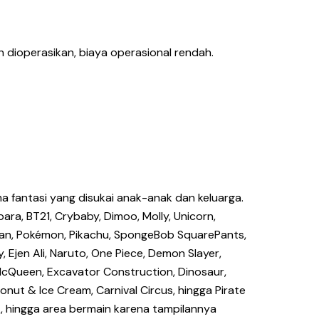
 dioperasikan, biaya operasional rendah.
a fantasi yang disukai anak-anak dan keluarga.
ara, BT21, Crybaby, Dimoo, Molly, Unicorn,
-chan, Pokémon, Pikachu, SpongeBob SquarePants,
, Ejen Ali, Naruto, One Piece, Demon Slayer,
 McQueen, Excavator Construction, Dinosaur,
ut & Ice Cream, Carnival Circus, hingga Pirate
nak, hingga area bermain karena tampilannya