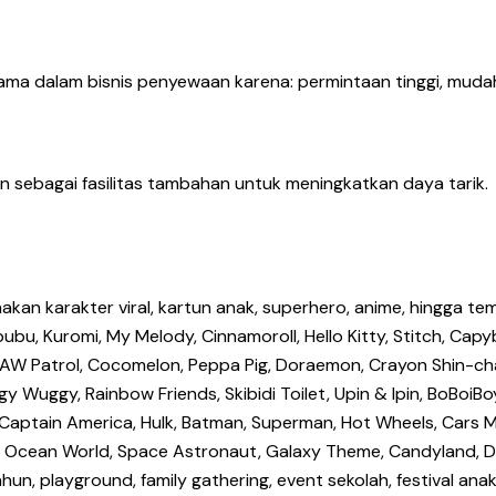
ma dalam bisnis penyewaan karena: permintaan tinggi, mudah
 sebagai fasilitas tambahan untuk meningkatkan daya tarik.
an karakter viral, kartun anak, superhero, anime, hingga tem
bu, Kuromi, My Melody, Cinnamoroll, Hello Kitty, Stitch, Capyb
uey, PAW Patrol, Cocomelon, Peppa Pig, Doraemon, Crayon Shin
y Wuggy, Rainbow Friends, Skibidi Toilet, Upin & Ipin, BoBoiBoy
n, Captain America, Hulk, Batman, Superman, Hot Wheels, Cars
, Ocean World, Space Astronaut, Galaxy Theme, Candyland, Don
tahun, playground, family gathering, event sekolah, festival a