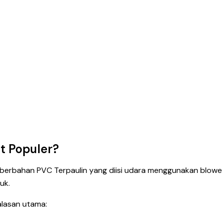
at Populer?
n berbahan PVC Terpaulin yang diisi udara menggunakan blow
uk.
alasan utama: