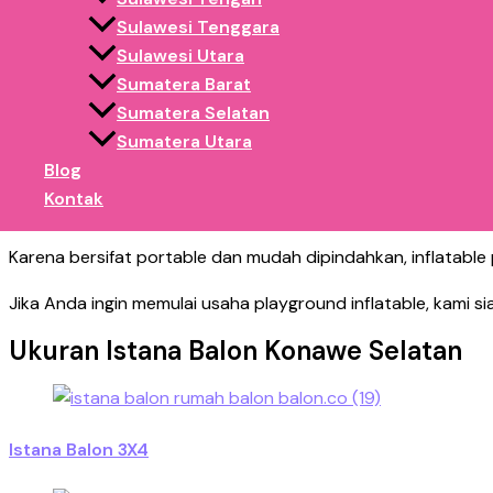
Sulawesi Tenggara
Istana balon sangat cocok digunakan di berbagai lokasi kera
Sulawesi Utara
Sumatera Barat
Area olahraga pagi
Sumatera Selatan
Alun-alun kota
Sumatera Utara
event hiburan malam
Blog
Acara sekolah
Kontak
Festival UMKM
Karena bersifat portable dan mudah dipindahkan, inflatable 
Jika Anda ingin memulai usaha playground inflatable, kami s
Ukuran Istana Balon Konawe Selatan
Istana Balon 3X4