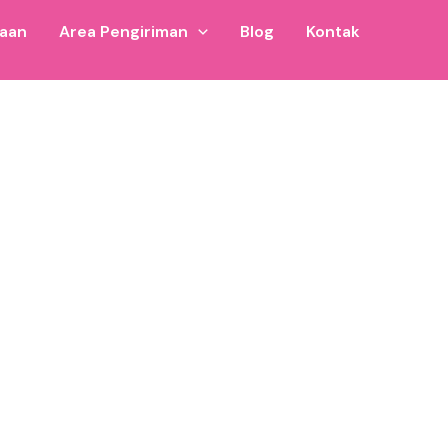
jaan
Area Pengiriman
Blog
Kontak
an sekitarnya. Cocok untuk bisnis wahana anak