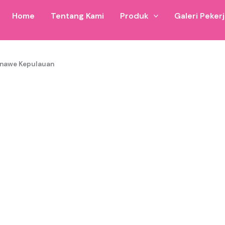
Home
Tentang Kami
Produk
Galeri Peker
ental
onawe Kepulauan
 istana balon untuk wilayah Istana Balon Konawe Kepulauan d
i ukuran 7×10 hingga ukuran custom.