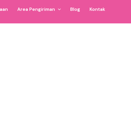
jaan
Area Pengiriman
Blog
Kontak
rnya. Bisa digunakan untuk usaha playground