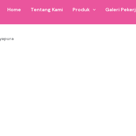
Home
Tentang Kami
Produk
Galeri Peker
ayapura
stana balon untuk wilayah Istana Balon Jayapura dan sekita
rbagai ukuran 6×8 hingga ukuran custom.