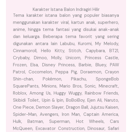
Karakter Istana Balon Indragiri Hilir
Tema karakter istana balon yang populer biasanya
menggunakan karakter viral, kartun anak, superhero,
anime, hingga tema fantasi yang disukai anak-anak
dan keluarga. Beberapa tema favorit yang sering
digunakan antara lain Labubu, Kuromi, My Melody,
Cinnamoroll, Hello Kitty, Stitch, Capybara, BT21,
Crybaby, Dimoo, Molly, Unicorn, Princess Castle,
Frozen, Elsa, Disney Princess, Barbie, Bluey, PAW
Patrol, Cocomelon, Peppa Pig, Doraemon, Crayon
Shin-chan, Pokémon, Pikachu, SpongeBob
SquarePants, Minions, Mario Bros, Sonic, Minecraft,
Roblox, Among Us, Huggy Wuggy, Rainbow Friends,
Skibidi Toilet, Upin & Ipin, BoBoiBoy, Ejen Ali, Naruto,
One Piece, Demon Slayer, Dragon Ball, Jujutsu Kaisen,
Spider-Man, Avengers, Iron Man, Captain America,
Hulk, Batman, Superman, Hot Wheels, Cars
McQueen, Excavator Construction, Dinosaur, Safari