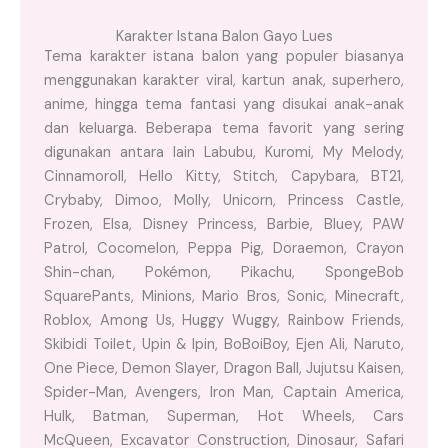
Karakter Istana Balon Gayo Lues
Tema karakter istana balon yang populer biasanya
menggunakan karakter viral, kartun anak, superhero,
anime, hingga tema fantasi yang disukai anak-anak
dan keluarga. Beberapa tema favorit yang sering
digunakan antara lain Labubu, Kuromi, My Melody,
Cinnamoroll, Hello Kitty, Stitch, Capybara, BT21,
Crybaby, Dimoo, Molly, Unicorn, Princess Castle,
Frozen, Elsa, Disney Princess, Barbie, Bluey, PAW
Patrol, Cocomelon, Peppa Pig, Doraemon, Crayon
Shin-chan, Pokémon, Pikachu, SpongeBob
SquarePants, Minions, Mario Bros, Sonic, Minecraft,
Roblox, Among Us, Huggy Wuggy, Rainbow Friends,
Skibidi Toilet, Upin & Ipin, BoBoiBoy, Ejen Ali, Naruto,
One Piece, Demon Slayer, Dragon Ball, Jujutsu Kaisen,
Spider-Man, Avengers, Iron Man, Captain America,
Hulk, Batman, Superman, Hot Wheels, Cars
McQueen, Excavator Construction, Dinosaur, Safari