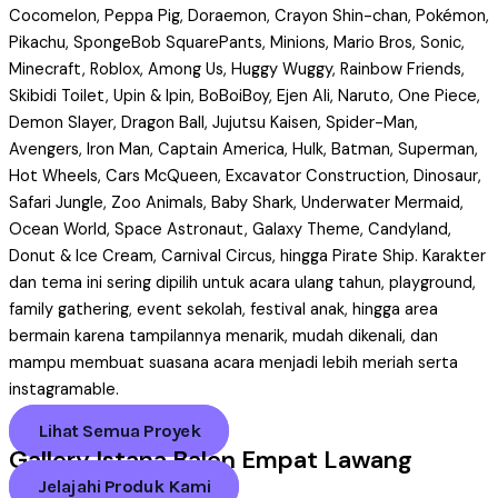
Cocomelon, Peppa Pig, Doraemon, Crayon Shin-chan, Pokémon,
Pikachu, SpongeBob SquarePants, Minions, Mario Bros, Sonic,
Minecraft, Roblox, Among Us, Huggy Wuggy, Rainbow Friends,
Skibidi Toilet, Upin & Ipin, BoBoiBoy, Ejen Ali, Naruto, One Piece,
Demon Slayer, Dragon Ball, Jujutsu Kaisen, Spider-Man,
Avengers, Iron Man, Captain America, Hulk, Batman, Superman,
Hot Wheels, Cars McQueen, Excavator Construction, Dinosaur,
Safari Jungle, Zoo Animals, Baby Shark, Underwater Mermaid,
Ocean World, Space Astronaut, Galaxy Theme, Candyland,
Donut & Ice Cream, Carnival Circus, hingga Pirate Ship. Karakter
dan tema ini sering dipilih untuk acara ulang tahun, playground,
family gathering, event sekolah, festival anak, hingga area
bermain karena tampilannya menarik, mudah dikenali, dan
mampu membuat suasana acara menjadi lebih meriah serta
instagramable.
Lihat Semua Proyek
Gallery Istana Balon Empat Lawang
Jelajahi Produk Kami