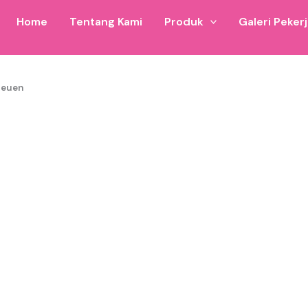
Home
Tentang Kami
Produk
Galeri Peker
reuen
stana balon untuk wilayah Istana Balon Bireuen dan sekitar
i 8×12 hingga ukuran custom.