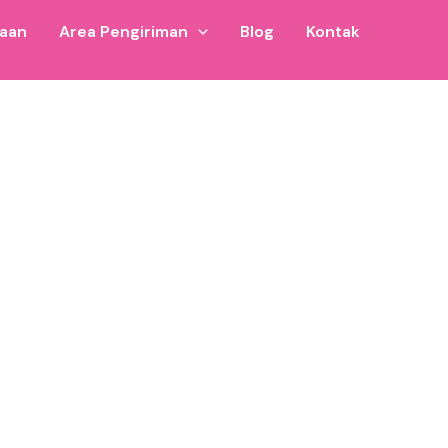
jaan
Area Pengiriman
Blog
Kontak
nya. Cocok untuk bisnis wahana anak di area