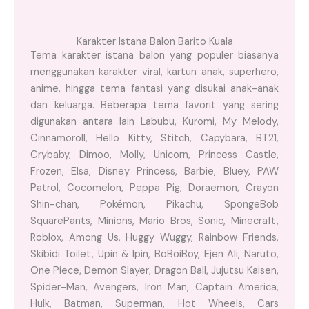
Karakter Istana Balon Barito Kuala
Tema karakter istana balon yang populer biasanya
menggunakan karakter viral, kartun anak, superhero,
anime, hingga tema fantasi yang disukai anak-anak
dan keluarga. Beberapa tema favorit yang sering
digunakan antara lain Labubu, Kuromi, My Melody,
Cinnamoroll, Hello Kitty, Stitch, Capybara, BT21,
Crybaby, Dimoo, Molly, Unicorn, Princess Castle,
Frozen, Elsa, Disney Princess, Barbie, Bluey, PAW
Patrol, Cocomelon, Peppa Pig, Doraemon, Crayon
Shin-chan, Pokémon, Pikachu, SpongeBob
SquarePants, Minions, Mario Bros, Sonic, Minecraft,
Roblox, Among Us, Huggy Wuggy, Rainbow Friends,
Skibidi Toilet, Upin & Ipin, BoBoiBoy, Ejen Ali, Naruto,
One Piece, Demon Slayer, Dragon Ball, Jujutsu Kaisen,
Spider-Man, Avengers, Iron Man, Captain America,
Hulk, Batman, Superman, Hot Wheels, Cars