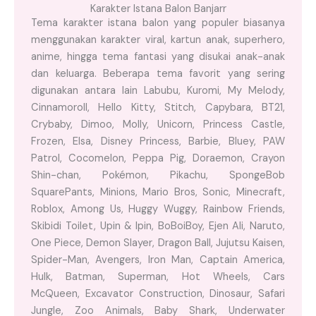
Karakter Istana Balon Banjarr
Tema karakter istana balon yang populer biasanya
menggunakan karakter viral, kartun anak, superhero,
anime, hingga tema fantasi yang disukai anak-anak
dan keluarga. Beberapa tema favorit yang sering
digunakan antara lain Labubu, Kuromi, My Melody,
Cinnamoroll, Hello Kitty, Stitch, Capybara, BT21,
Crybaby, Dimoo, Molly, Unicorn, Princess Castle,
Frozen, Elsa, Disney Princess, Barbie, Bluey, PAW
Patrol, Cocomelon, Peppa Pig, Doraemon, Crayon
Shin-chan, Pokémon, Pikachu, SpongeBob
SquarePants, Minions, Mario Bros, Sonic, Minecraft,
Roblox, Among Us, Huggy Wuggy, Rainbow Friends,
Skibidi Toilet, Upin & Ipin, BoBoiBoy, Ejen Ali, Naruto,
One Piece, Demon Slayer, Dragon Ball, Jujutsu Kaisen,
Spider-Man, Avengers, Iron Man, Captain America,
Hulk, Batman, Superman, Hot Wheels, Cars
McQueen, Excavator Construction, Dinosaur, Safari
Jungle, Zoo Animals, Baby Shark, Underwater