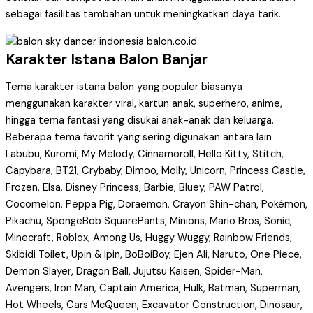
sebagai fasilitas tambahan untuk meningkatkan daya tarik.
Karakter Istana Balon Banjar
Tema karakter istana balon yang populer biasanya
menggunakan karakter viral, kartun anak, superhero, anime,
hingga tema fantasi yang disukai anak-anak dan keluarga.
Beberapa tema favorit yang sering digunakan antara lain
Labubu, Kuromi, My Melody, Cinnamoroll, Hello Kitty, Stitch,
Capybara, BT21, Crybaby, Dimoo, Molly, Unicorn, Princess Castle,
Frozen, Elsa, Disney Princess, Barbie, Bluey, PAW Patrol,
Cocomelon, Peppa Pig, Doraemon, Crayon Shin-chan, Pokémon,
Pikachu, SpongeBob SquarePants, Minions, Mario Bros, Sonic,
Minecraft, Roblox, Among Us, Huggy Wuggy, Rainbow Friends,
Skibidi Toilet, Upin & Ipin, BoBoiBoy, Ejen Ali, Naruto, One Piece,
Demon Slayer, Dragon Ball, Jujutsu Kaisen, Spider-Man,
Avengers, Iron Man, Captain America, Hulk, Batman, Superman,
Hot Wheels, Cars McQueen, Excavator Construction, Dinosaur,