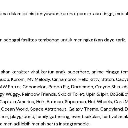
ma dalam bisnis penyewaan karena: permintaan tinggi, mudah
 sebagai fasilitas tambahan untuk meningkatkan daya tarik.
an karakter viral, kartun anak, superhero, anime, hingga tem
bu, Kuromi, My Melody, Cinnamoroll, Hello Kitty, Stitch, Capyb
uey, PAW Patrol, Cocomelon, Peppa Pig, Doraemon, Crayon Shin
y Wuggy, Rainbow Friends, Skibidi Toilet, Upin & Ipin, BoBoiBoy
n, Captain America, Hulk, Batman, Superman, Hot Wheels, Cars
, Ocean World, Space Astronaut, Galaxy Theme, Candyland, Don
tahun, playground, family gathering, event sekolah, festival a
menjadi lebih meriah serta instagramable.