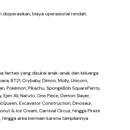
 dioperasikan, biaya operasional rendah.
a fantasi yang disukai anak-anak dan keluarga.
ara, BT21, Crybaby, Dimoo, Molly, Unicorn,
-chan, Pokémon, Pikachu, SpongeBob SquarePants,
, Ejen Ali, Naruto, One Piece, Demon Slayer,
 McQueen, Excavator Construction, Dinosaur,
ut & Ice Cream, Carnival Circus, hingga Pirate
nak, hingga area bermain karena tampilannya