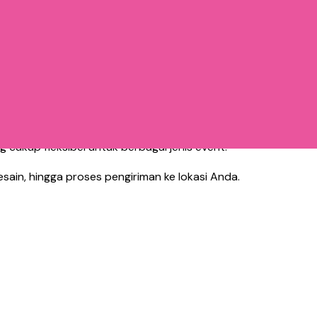
 cukup fleksibel untuk berbagai jenis event.
ain, hingga proses pengiriman ke lokasi Anda.