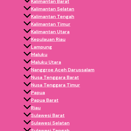
agar produk dapat tiba dengan aman dan tepat waktu.
Kalimantan Barat
Kalimantan Selatan
Pesan Istana Balon Aceh Besar Sesuai
Kalimantan Tengah
Kalimantan Timur
Selain ukuran standar, pelanggan juga dapat melakukan cust
Kalimantan Utara
mencolok agar mudah menarik perhatian pengunjung di area r
Kepulauan Riau
Lampung
Custom dapat meliputi:
Maluku
Maluku Utara
Dimensi playground
Nanggroe Aceh Darussalam
Warna dominan
Nusa Tenggara Barat
Desain kastil
Nusa Tenggara Timur
Logo rental
Papua
Area obstacle
Papua Barat
Dengan desain yang menarik, usaha rental inflatable memil
Riau
Sulawesi Barat
Tempat Ramai yang Cocok untuk Istan
Sulawesi Selatan
Sulawesi Tengah