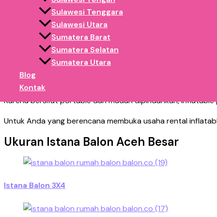
Istana balon sangat cocok digunakan di berbagai lokasi kera
Sulawesi Tenggara
Sulawesi Utara
Car free day
Sumatera Barat
lapangan publik
Sumatera Selatan
Pasar malam
Sumatera Utara
Acara sekolah
Blog
bazar
Kontak
Karena bersifat portable dan mudah dipindahkan, inflatable 
Untuk Anda yang berencana membuka usaha rental inflatable,
Ukuran Istana Balon Aceh Besar
Istana Balon 3X4