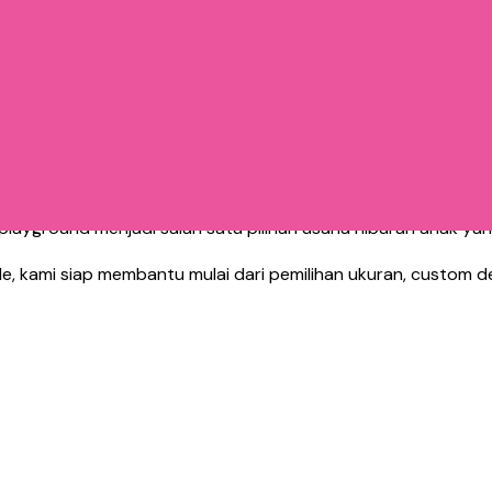
maian seperti:
playground menjadi salah satu pilihan usaha hiburan anak yang
 kami siap membantu mulai dari pemilihan ukuran, custom des