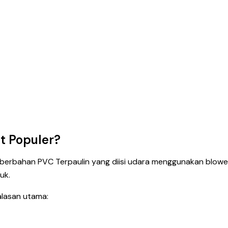
at Populer?
n berbahan PVC Terpaulin yang diisi udara menggunakan blow
uk.
alasan utama: