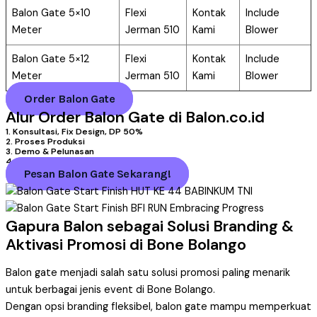
Balon Gate 5×10
Flexi
Kontak
Include
Meter
Jerman 510
Kami
Blower
Balon Gate 5×12
Flexi
Kontak
Include
Meter
Jerman 510
Kami
Blower
Order Balon Gate
Alur Order Balon Gate di Balon.co.id
1. Konsultasi, Fix Design, DP 50%
2. Proses Produksi
3. Demo & Pelunasan
4. Pengiriman
Pesan Balon Gate Sekarang!
Gapura Balon sebagai Solusi Branding &
Aktivasi Promosi di Bone Bolango
Balon gate menjadi salah satu solusi promosi paling menarik
untuk berbagai jenis event di Bone Bolango.
Dengan opsi branding fleksibel, balon gate mampu memperkuat