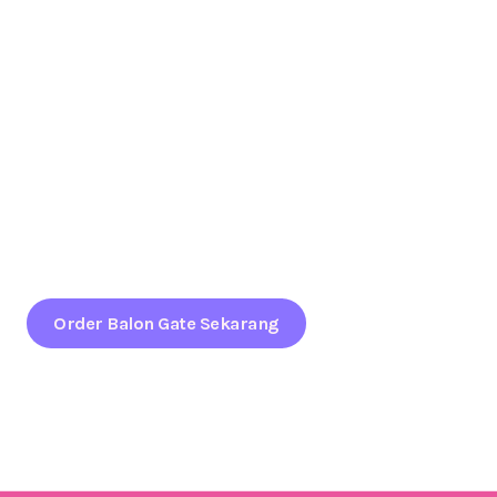
Mau Event di Bengkulu Selatan Tampil Lebih Menonjol &
Berkelas dengan Balon Gate?
Jangan biarkan event Anda terlihat biasa saja.
Gunakan
Balon Gate Profesional dari Balon.co.id
untuk
menciptakan kesan megah, rapi, dan berkelas sejak
pandangan pertama.
Order Balon Gate Sekarang