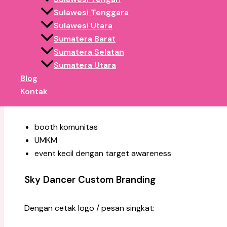
Sulawesi Tenggara
Sulawesi Utara
Jenis Sky Dancer yang Ideal untuk
Sumatera Barat
Sumatera Selatan
Sumatera Utara
Sky Dancer Polos (Warna Cerah)
Blog
Kontak
Pilihan paling cepat & ekonomis. Cocok untuk:
booth komunitas
UMKM
event kecil dengan target awareness
Sky Dancer Custom Branding
Dengan cetak logo / pesan singkat: