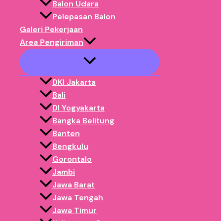
Balon Udara
Pelepasan Balon
Artikel ini membahas
cara praktis menggunakan sky 
Galeri Pekerjaan
jenis yang tepat, SOP keamanan, ide aktivasi, hingga 
Area Pengiriman
pemasaran bisa
maksimalin exposure tanpa ribet
.
DKI Jakarta
Kenapa Sky Dancer Sangat Cocok u
Bali
DI Yogyakarta
Bangka Belitung
1. Terlihat dari Jauh di Area Ramai
Banten
Bengkulu
CFD identik dengan kerumunan. Sky dancer yang tingg
Gorontalo
landmark visual
yang membantu orang menemukan b
Jambi
mendekat.
Jawa Barat
Jawa Tengah
2. Gerak = Perhatian
Jawa Timur