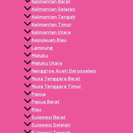
Kalimantan Barat
Di tengah spanduk statis dan backdrop,
gerakan
adal
Kalimantan Selatan
hembusan blower sehingga mata pengunjung otomatis 
Kalimantan Tengah
Kalimantan Timur
3. Biaya Efisien untuk Exposure Besar
Kalimantan Utara
Kepulauan Riau
Dibandingkan LED screen atau rig panggung, sky danc
Lampung
untuk banyak event (CFD mingguan, fun run, bazar UM
Maluku
Maluku Utara
4. Cocok untuk Brand Activation & Komunita
Nanggroe Aceh Darussalam
Nusa Tenggara Barat
Sky dancer efektif untuk:
Nusa Tenggara Timur
Papua
brand FMCG & ritel
Papua Barat
komunitas olahraga
Riau
kampanye sosial
Sulawesi Barat
UMKM & startup lokal
Sulawesi Selatan
Tanpa perlu setup teknis kompleks.
Sulawesi Tengah