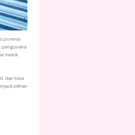
ki potensi
k pengusaha
i melirik
l, dan bisa
njadi pilihan