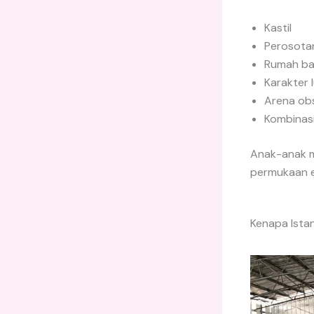
Kastil
Perosota
Rumah ba
Karakter 
Arena ob
Kombinasi
Anak-anak m
permukaan e
Kenapa Istan