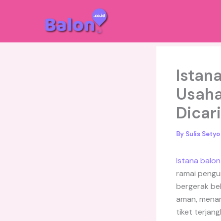
Skip
to
content
Istan
Usaha
Dicar
By
Sulis Sety
Istana balon
ramai pengu
bergerak be
aman, menar
tiket terjang