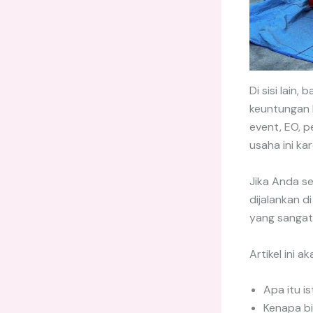
Di sisi lain,
keuntungan 
event, EO, p
usaha ini ka
Jika Anda se
dijalankan d
yang sangat 
Artikel ini 
Apa itu i
Kenapa bi