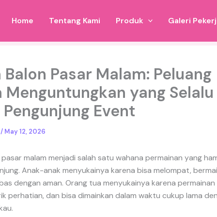
Home
Tentang Kami
Produk
Galeri Peker
a Balon Pasar Malam: Peluang
 Menguntungkan yang Selalu
i Pengunjung Event
o
/
May 12, 2026
pasar malam menjadi salah satu wahana permainan yang hamp
njung. Anak-anak menyukainya karena bisa melompat, bermai
bas dengan aman. Orang tua menyukainya karena permainan ini
ik perhatian, dan bisa dimainkan dalam waktu cukup lama de
kau.