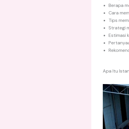
Berapa m
Cara memu
Tips memi
Strategi
Estimasi
Pertanyaa
Rekomenda
Apa Itu Ist