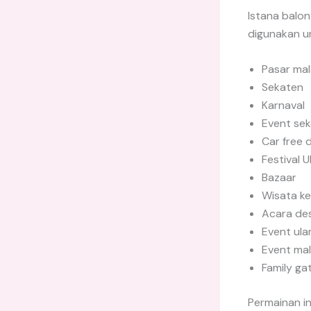
Istana balo
digunakan u
Pasar ma
Sekaten
Karnaval
Event sek
Car free 
Festival
Bazaar
Wisata ke
Acara de
Event ula
Event mal
Family ga
Permainan in