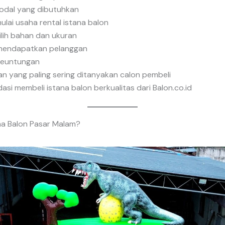
odal yang dibutuhkan
lai usaha rental istana balon
lih bahan dan ukuran
 mendapatkan pelanggan
 keuntungan
n yang paling sering ditanyakan calon pembeli
si membeli istana balon berkualitas dari Balon.co.id
ana Balon Pasar Malam?