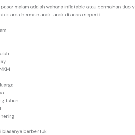
n pasar malam adalah wahana inflatable atau permainan tiup 
ntuk area bermain anak-anak di acara seperti:
lam
olah
day
 UMKM
luarga
sa
ng tahun
l
thering
i biasanya berbentuk: